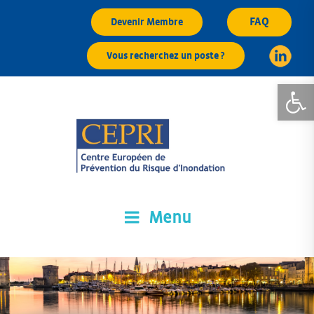
Aller
FAQ
Devenir Membre
au
contenu
Vous recherchez un poste ?
principal
Ouvrir la
Menu
CEPRI
Centre Européen de Prévention du Risque d'Inondation