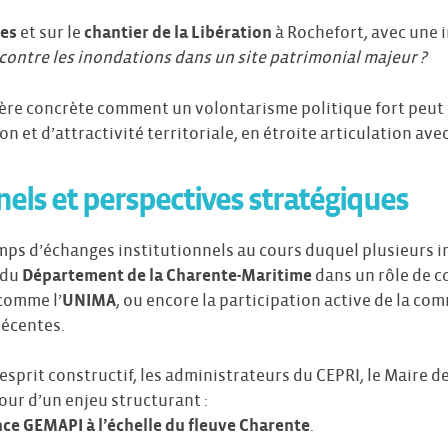
es
et sur le
chantier de la Libération
à Rochefort, avec une i
contre les inondations dans un site patrimonial majeur ?
ière concrète comment un volontarisme politique fort peu
n et d’attractivité territoriale, en étroite articulation avec 
nels et perspectives stratégiques
mps d’échanges institutionnels au cours duquel plusieurs in
 du
Département de la Charente-Maritime
dans un rôle de c
comme l’
UNIMA
, ou encore la participation active de la c
récentes.
sprit constructif, les administrateurs du CEPRI, le Maire de
our d’un enjeu structurant :
ce GEMAPI à l’échelle du fleuve Charente
.