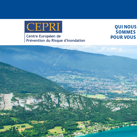
Aller
au
contenu
principal
QUI NOUS
SOMMES
POUR VOUS
CEPRI
Centre Européen de Prévention du Ris