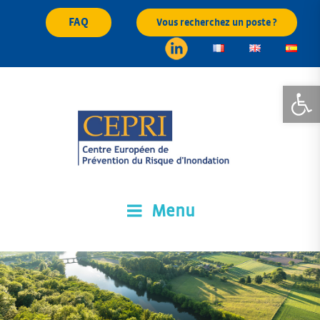
Skip
FAQ
Vous recherchez un poste ?
to
content
Open
Menu
CEPRI
Centre Européen de Prévention du Risque d'Inondation