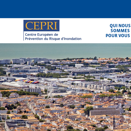
Aller
au
contenu
principal
QUI NOUS
SOMMES
POUR VOUS
CEPRI
Centre Européen de Prévention du Ris