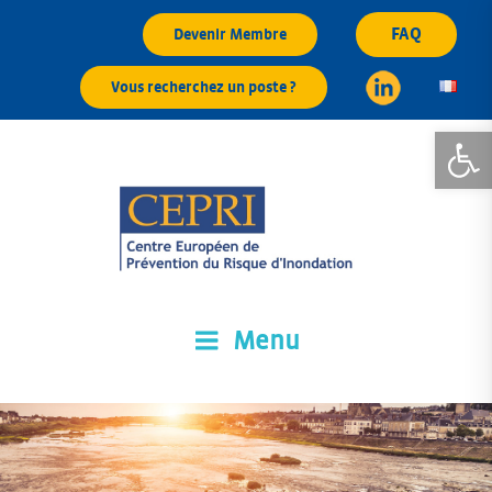
Aller
FAQ
Devenir Membre
au
contenu
Vous recherchez un poste ?
principal
Ouvrir la
Menu
CEPRI
Centre Européen de Prévention du Risque d'Inondation