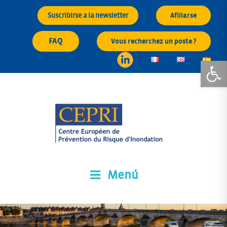
Saltar
Suscribirse a la newsletter
Afiliarse
al
contenido
FAQ
Vous recherchez un poste ?
Abrir 
Menú
CEPRI
Centre Européen de Prévention du Risque d'Inondation