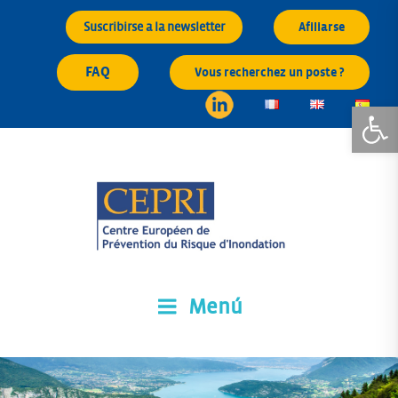
Saltar
Suscribirse a la newsletter
Afiliarse
al
contenido
FAQ
Vous recherchez un poste ?
Abrir 
Menú
CEPRI
Centre Européen de Prévention du Risque d'Inondation