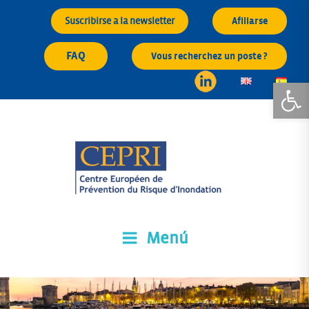
Saltar
Suscribirse a la newsletter
Afiliarse
al
contenido
FAQ
Vous recherchez un poste ?
Abrir 
Menú
CEPRI
Centre Européen de Prévention du Risque d'Inondation