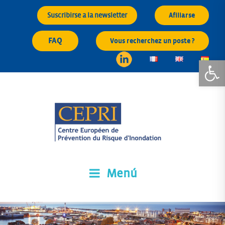
Saltar
Suscribirse a la newsletter
Afiliarse
al
contenido
FAQ
Vous recherchez un poste ?
Abrir 
Menú
CEPRI
Centre Européen de Prévention du Risque d'Inondation