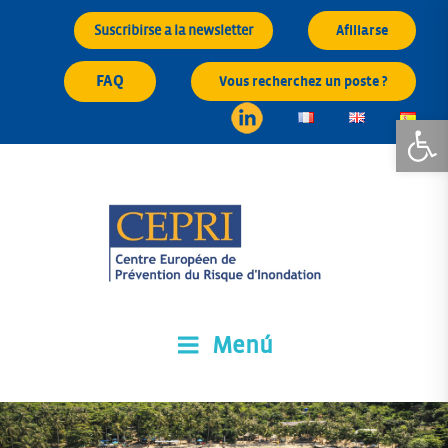
Saltar
Suscribirse a la newsletter
Afiliarse
al
contenido
FAQ
Vous recherchez un poste ?
Abrir 
Menú
CEPRI
Centre Européen de Prévention du Risque d'Inondation