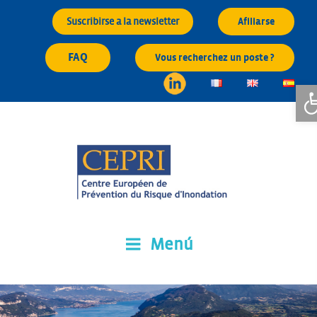
Saltar
Suscribirse a la newsletter
Afiliarse
al
contenido
FAQ
Vous recherchez un poste ?
Ab
Menú
CEPRI
Centre Européen de Prévention du Risque d'Inondation