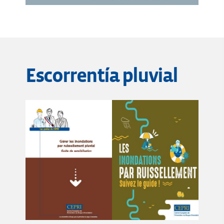
Escorrentía pluvial