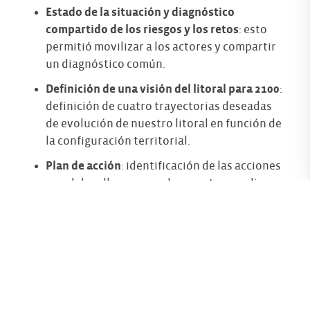
Estado de la situación y diagnóstico
compartido de los riesgos y los retos
: esto
permitió movilizar a los actores y compartir
un diagnóstico común.
Definición de una visión del litoral para 2100
:
definición de cuatro trayectorias deseadas
de evolución de nuestro litoral en función de
la configuración territorial.
Plan de acción
: identificación de las acciones
que deben llevarse a cabo a corto y medio
plazo para encaminarse hacia estas
trayectorias y contribuir al logro de esta
visión 2100.
Concretamente, estas son las cuatro visiones
para 2100: