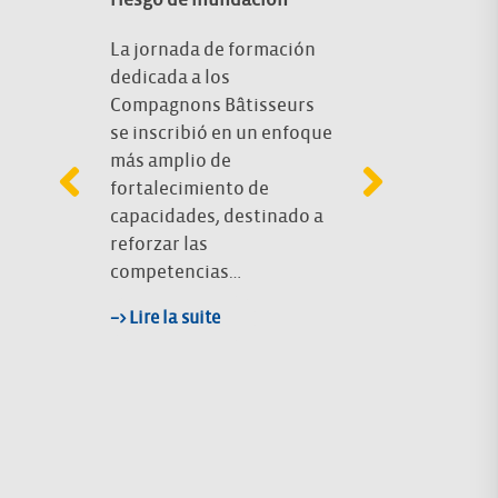
Resilientes 
las prácticas
La jornada de formación
mayo de
que los habi
dedicada a los
del
más fácilmen
Compagnons Bâtisseurs
en
realización d
se inscribió en un enfoque
para
adaptación d
más amplio de
ral
edificaciones
fortalecimiento de
riesgo de in
capacidades, destinado a
feros,
reforzar las
Desde hace 
competencias…
año, la FFB –
Francesa de 
–> Lire la suite
Construcción
Française du
el CEPRI tra
conjuntamen
–> Lire la suite