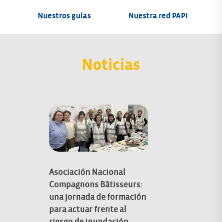
Nuestros guías
Nuestra red PAPI
Noticias
Asociación Nacional
Compagnons Bâtisseurs:
una jornada de formación
el
¿Cómo puede
para actuar frente al
de
Encuentros 
riesgo de inundación