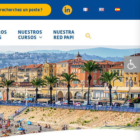
recherchez un poste ?
ROS
NUESTROS
NUESTRA
S
CURSOS
RED PAPI
Abrir 