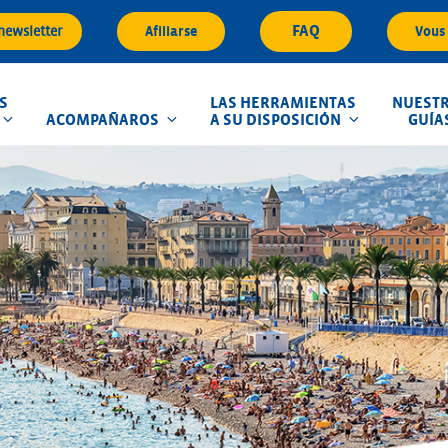
FAQ
 newsletter
Afiliarse
Vous 
S
LAS HERRAMIENTAS
NUEST
ACOMPAÑAROS
A SU DISPOSICIÓN
GUÍA
que d'Inondation