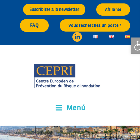
Saltar
Suscribirse a la newsletter
Afiliarse
al
contenido
FAQ
Vous recherchez un poste ?
Ab
Menú
CEPRI
Centre Européen de Prévention du Risque d'Inondation