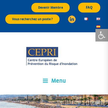
Aller
FAQ
Devenir Membre
au
contenu
Vous recherchez un poste ?
principal
Ouvrir la
Menu
CEPRI
Centre Européen de Prévention du Risque d'Inondation