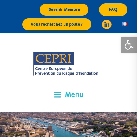
Aller
FAQ
Devenir Membre
au
contenu
Vous recherchez un poste ?
principal
Ouvrir la
Menu
CEPRI
Centre Européen de Prévention du Risque d'Inondation