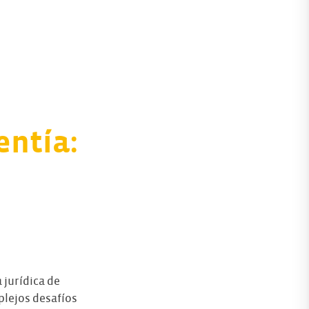
entía:
 jurídica de
mplejos desafíos