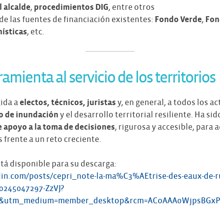
l alcalde
,
procedimientos DIG
, entre otros
e las fuentes de financiación existentes:
Fondo Verde
,
Fon
ísticas
, etc.
mienta al servicio de los territorios
gida a
electos, técnicos, juristas
y, en general, a todos los a
o de inundación
y el desarrollo territorial resiliente. Ha s
 apoyo a la toma de decisiones
, rigurosa y accesible, para
 frente a un reto creciente.
á disponible para su descarga:
din.com/posts/cepri_note-la-ma%C3%AEtrise-des-eaux-de-r
20245047297-ZzVJ?
e&utm_medium=member_desktop&rcm=ACoAAA0WjpsBGx