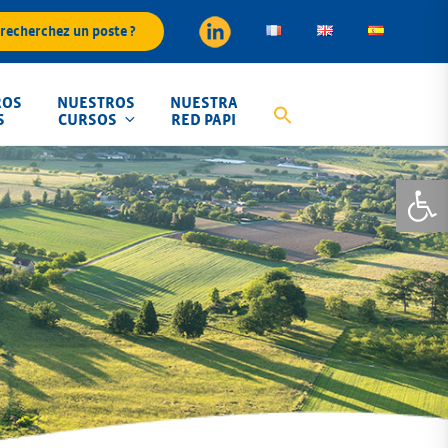
recherchez un poste ?
ROS
NUESTROS
NUESTRA
S
CURSOS
RED PAPI
Abrir 