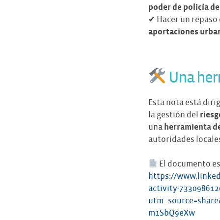
poder de policía de
✔ Hacer un repaso d
aportaciones urban
Una herra
Esta nota está diri
la gestión del
riesg
una
herramienta de
autoridades locales
El documento est
https://www.linke
activity-73309861
utm_source=shar
m1SbQ9eXw