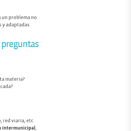
ta un problema no
s y adaptadas.
s preguntas
sta materia?
icada?
 red viaria, etc.
 intermunicipal
,