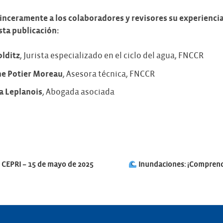
sinceramente a los colaboradores y revisores su experienc
sta publicación:
olditz
, Jurista especializado en el ciclo del agua, FNCCR
ne Potier Moreau
, Asesora técnica, FNCCR
a Leplanois
, Abogada asociada
ión
 CEPRI – 15 de mayo de 2025
Inundaciones: ¡Comprend