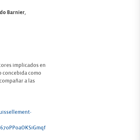
do Barnier
,
ctores implicados en
ido concebida como
 acompañar a las
uissellement-
P67oPPoaOKSiGmqf