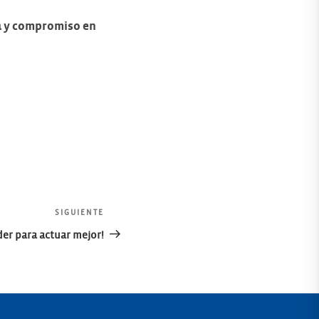
ia y compromiso en
SIGUIENTE
Siguiente
entrada
er para actuar mejor!