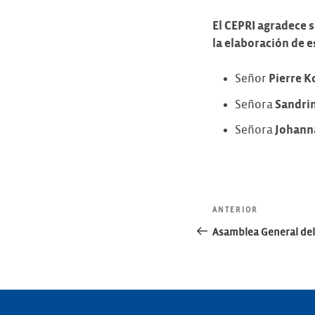
El CEPRI agradece 
la elaboración de e
Señor
Pierre K
Señora
Sandri
Señora
Johann
Navegac
Entrada
ANTERIOR
anterior:
Asamblea General del
de
entradas