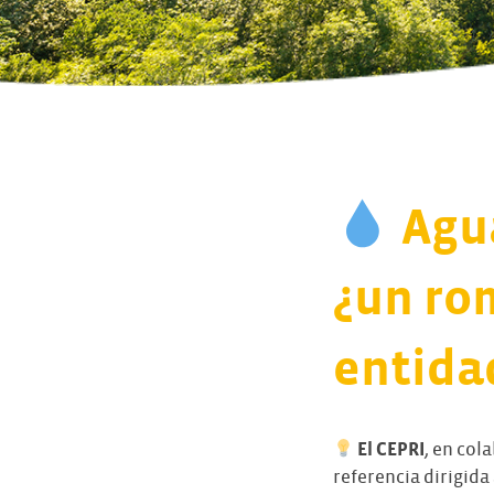
Agua
¿un ro
entidad
El CEPRI
, en col
referencia dirigida 