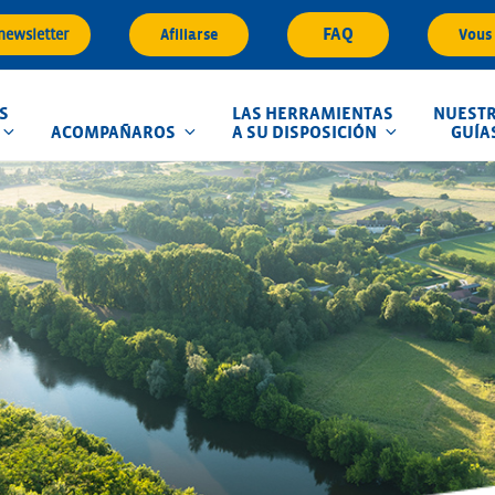
FAQ
 newsletter
Afiliarse
Vous 
S
LAS HERRAMIENTAS
NUEST
ACOMPAÑAROS
A SU DISPOSICIÓN
GUÍA
que d'Inondation