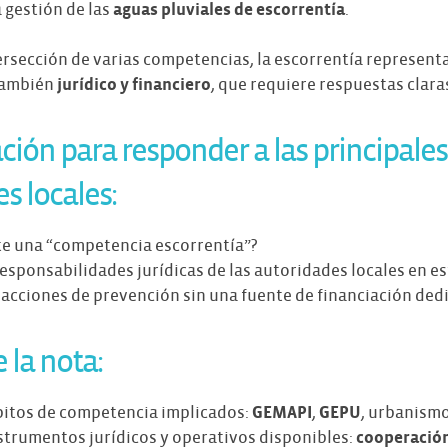
 gestión de las
aguas pluviales de escorrentía
.
ersección de varias competencias, la escorrentía represen
 también
jurídico y financiero
, que requiere respuestas clara
ción para responder a las principale
es locales:
te una “competencia escorrentía”?
responsabilidades jurídicas de las autoridades locales en e
acciones de prevención sin una fuente de financiación ded
 la nota:
mbitos de competencia implicados:
GEMAPI
,
GEPU
, urbanismo,
nstrumentos jurídicos y operativos disponibles:
cooperación