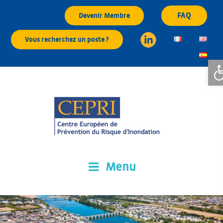
Aller
FAQ
Devenir Membre
au
contenu
Vous recherchez un poste ?
principal
Ouvr
Menu
CEPRI
Centre Européen de Prévention du Risque d'Inondation