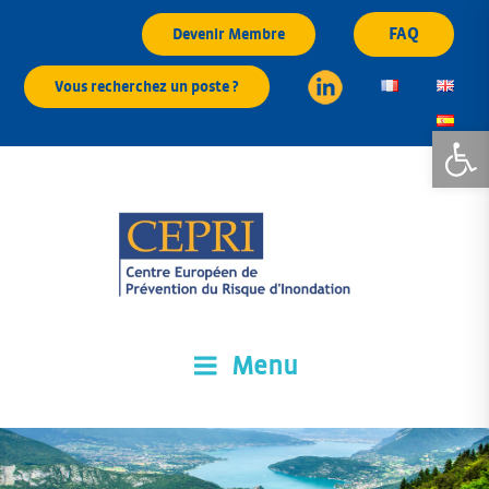
Aller
FAQ
Devenir Membre
au
contenu
Vous recherchez un poste ?
principal
Ouvrir la
Menu
CEPRI
Centre Européen de Prévention du Risque d'Inondation