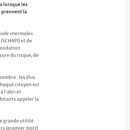
s lorsque les
, prennent la
ériode «normale»
 (SCHAPI) et de
nondation
sure du risque, de
nombre : les élus
chaque citoyen est
à l’abri et
abitants appeler la
e grande utilité
rs (premier motif