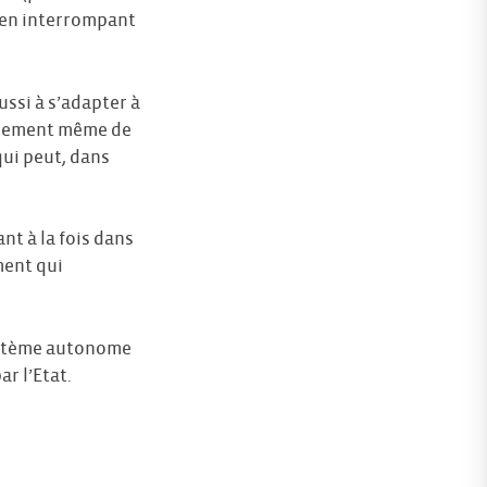
 (en interrompant
ussi à s’adapter à
ondement même de
qui peut, dans
nt à la fois dans
ment qui
système autonome
ar l’Etat.