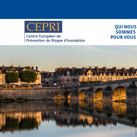
Aller
au
contenu
principal
QUI NOUS
SOMMES
POUR VOUS
CEPRI
Centre Européen de Prévention du Ris