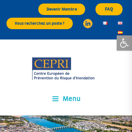
Aller
FAQ
Devenir Membre
au
contenu
Vous recherchez un poste ?
principal
Ouvrir la
Menu
CEPRI
Centre Européen de Prévention du Risque d'Inondation