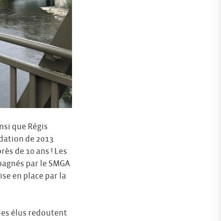
nsi que Régis
dation de 2013
rès de 10 ans ! Les
mpagnés par le SMGA
se en place par la
 les élus redoutent