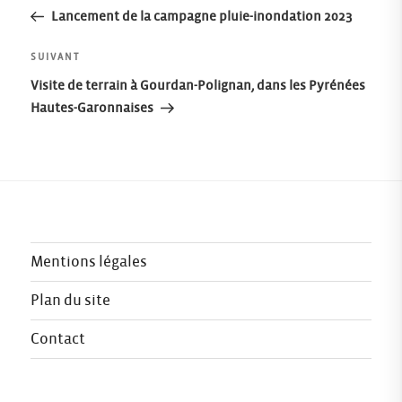
précédent
Lancement de la campagne pluie-inondation 2023
de
Article
SUIVANT
l’article
suivant
Visite de terrain à Gourdan-Polignan, dans les Pyrénées
Hautes-Garonnaises
Mentions légales
Plan du site
Contact