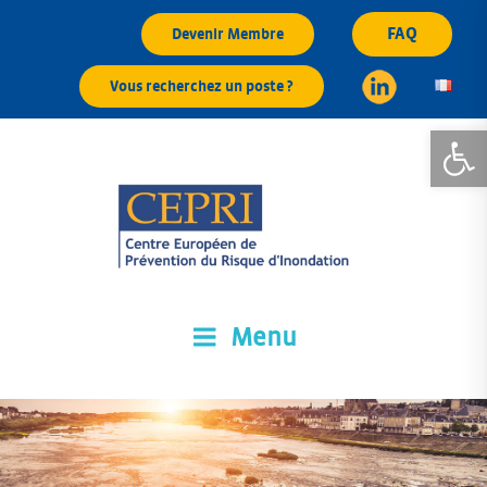
Aller
FAQ
Devenir Membre
au
contenu
Vous recherchez un poste ?
principal
Ouvrir la
Menu
CEPRI
Centre Européen de Prévention du Risque d'Inondation