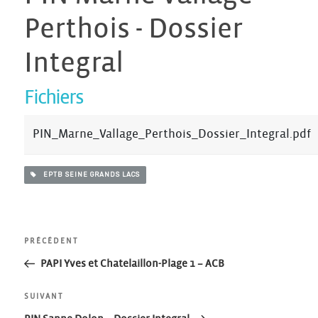
Perthois - Dossier
Integral
Fichiers
PIN_Marne_Vallage_Perthois_Dossier_Integral.pdf
EPTB SEINE GRANDS LACS
Navigation
Article
PRÉCÉDENT
précédent
PAPI Yves et Chatelaillon-Plage 1 – ACB
de
Article
SUIVANT
suivant