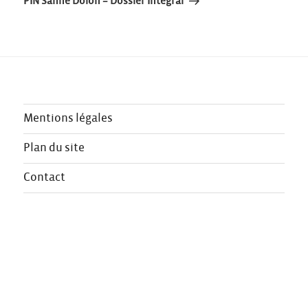
l’article
PIN Sanne Dolon – Dossier Integral
Mentions légales
Plan du site
Contact