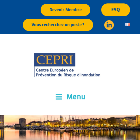
Aller
FAQ
Devenir Membre
au
contenu
Vous recherchez un poste ?
principal
Menu
CEPRI
Centre Européen de Prévention du Risque d'Inondation