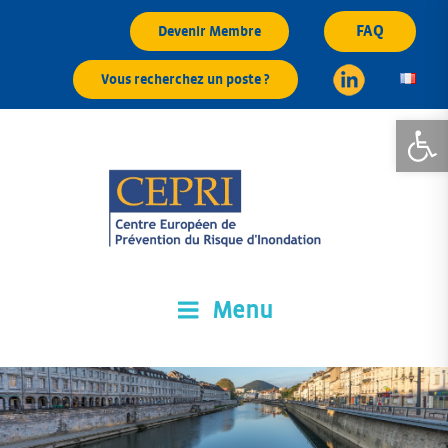
Aller
FAQ
Devenir Membre
au
contenu
Vous recherchez un poste ?
principal
Ouvrir la
Menu
CEPRI
Centre Européen de Prévention du Risque d'Inondation