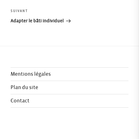
de
Article
SUIVANT
l’article
suivant
Adapter le bâti individuel
Mentions légales
Plan du site
Contact