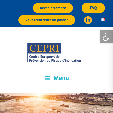
Aller
FAQ
Devenir Membre
au
contenu
Vous recherchez un poste ?
principal
Ouvrir la
Menu
CEPRI
Centre Européen de Prévention du Risque d'Inondation