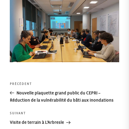
Navigation
Article
PRÉCÉDENT
précédent
Nouvelle plaquette grand public du CEPRI –
de
Réduction de la vulnérabilité du bâti aux inondations
l’article
Article
SUIVANT
suivant
Visite de terrain à L’Arbresle