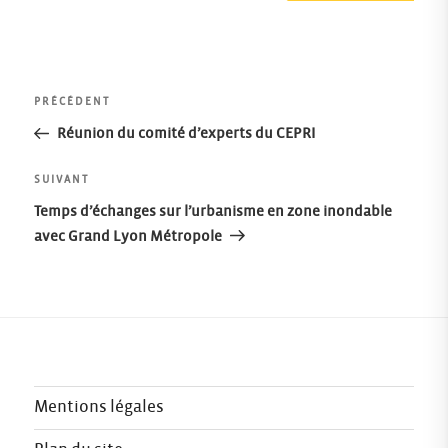
Navigation
Article
PRÉCÉDENT
précédent
Réunion du comité d’experts du CEPRI
de
Article
SUIVANT
l’article
suivant
Temps d’échanges sur l’urbanisme en zone inondable
avec Grand Lyon Métropole
Mentions légales