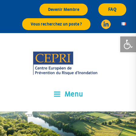
Aller
FAQ
Devenir Membre
au
contenu
Vous recherchez un poste ?
principal
Ouvrir la
Menu
CEPRI
Centre Européen de Prévention du Risque d'Inondation