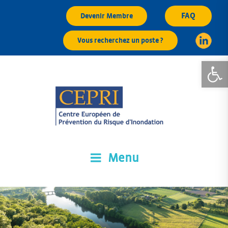
Aller
FAQ
Devenir Membre
au
contenu
Vous recherchez un poste ?
principal
Ouvrir la
Menu
CEPRI
Centre Européen de Prévention du Risque d'Inondation