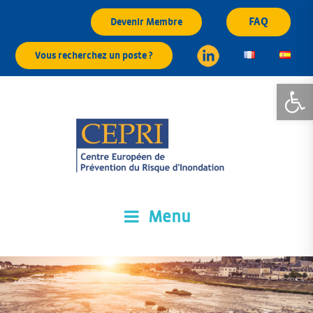
Aller
FAQ
Devenir Membre
au
contenu
Vous recherchez un poste ?
principal
Ouvrir la
Menu
CEPRI
Centre Européen de Prévention du Risque d'Inondation