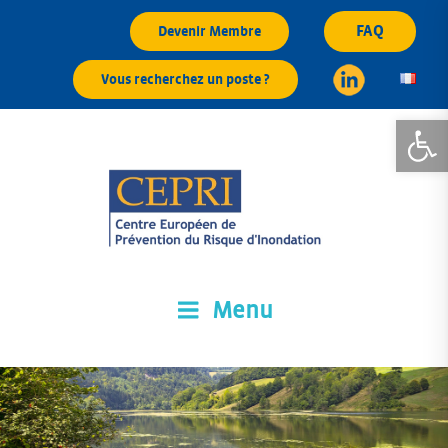
Aller
FAQ
Devenir Membre
au
contenu
Vous recherchez un poste ?
principal
Ouvrir la
Menu
CEPRI
Centre Européen de Prévention du Risque d'Inondation