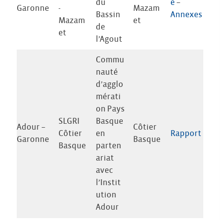
du
e
–
Garonne
-
Mazam
Bassin
Annexes
Mazam
et
de
et
l’Agout
Commu
nauté
d’agglo
mérati
on Pays
SLGRI
Basque
Adour –
Côtier
Côtier
en
Rapport
Garonne
Basque
Basque
parten
ariat
avec
l’Instit
ution
Adour