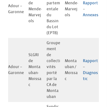
de
partem
Mende-
Rapport
Adour –
Mende-
entale
Marvej
–
Garonne
Marvej
du
ols
Annexes
ols
Bassin
du Lot
(EPTB)
Groupe
ment
SLGRI
de
de
collecti
Monta
Rapport
Adour –
Monta
vités
uban /
–
Garonne
uban-
porté
Moissa
Diagnos
Moissa
par la
c
tic
c
CA de
Monta
uban
Syndic