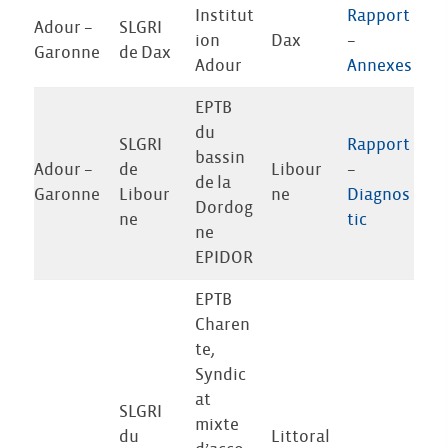
Institut
Rapport
Adour –
SLGRI
ion
Dax
–
Garonne
de Dax
Adour
Annexes
EPTB
du
SLGRI
Rapport
bassin
Adour –
de
Libour
–
de la
Garonne
Libour
ne
Diagnos
Dordog
ne
tic
ne
EPIDOR
EPTB
Charen
te,
Syndic
at
SLGRI
mixte
du
Littoral