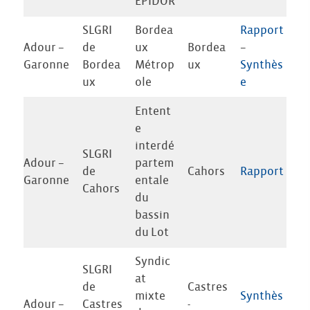
EPIDOR
SLGRI
Bordea
Rapport
Adour –
de
ux
Bordea
–
Garonne
Bordea
Métrop
ux
Synthès
ux
ole
e
Entent
e
interdé
SLGRI
Adour –
partem
de
Cahors
Rapport
Garonne
entale
Cahors
du
bassin
du Lot
Syndic
SLGRI
at
de
Castres
mixte
Synthès
Adour –
Castres
-