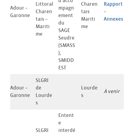
d’acco
Littoral
Charen
Rapport
Adour –
mpagn
Charen
tais
–
Garonne
ement
tais –
Mariti
Annexes
du
Mariti
me
SAGE
me
Seudre
(SMASS
),
SMIDD
EST
SLGRI
Adour –
de
Lourde
À venir
Garonne
Lourde
s
s
Entent
e
SLGRI
interdé