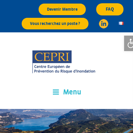
Aller
FAQ
Devenir Membre
au
contenu
Vous recherchez un poste ?
principal
Ouvr
Menu
CEPRI
Centre Européen de Prévention du Risque d'Inondation