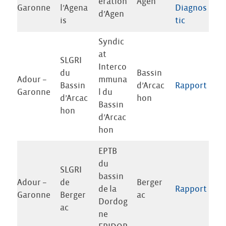
ération
Agen
Garonne
l’Agena
Diagnos
d’Agen
is
tic
Syndic
at
SLGRI
Interco
du
Bassin
Adour –
mmuna
Bassin
d’Arcac
Rapport
Garonne
l du
d’Arcac
hon
Bassin
hon
d’Arcac
hon
EPTB
du
SLGRI
bassin
Adour –
de
Berger
de la
Rapport
Garonne
Berger
ac
Dordog
ac
ne