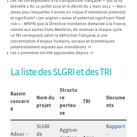
Les TRI correspondent à la transposition française — par la loi
Grenelle 2 du 12 juillet 2010 et le décret du 2 mars 2011 — des «
zones pour lesquelles il existe un risque d’inondation potentiel
et significatif » (en anglais « areas of potential significant flood
risk » – APSFR) que la Directive Inondation demande à la France,
comme aux autres Etats Membres, de recenser à chaque cycle.
Le TRI correspond, selon la définition française, à une
concentration d’enjeux humains, sociaux et économiques
potentiellement exposés aux inondations.
↩︎
Les 2 premières ont été approuvées depuis.
↩︎
La liste des SLGRI et des TRI
Structu
Bassin
Nom du
re
Docume
concern
TRI
projet
porteu
nts
é
se
SLGRI
Rapport
Agglom
Adour –
de
–