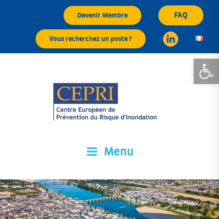
Aller
FAQ
Devenir Membre
au
contenu
Vous recherchez un poste ?
principal
Ouvrir la
Menu
CEPRI
Centre Européen de Prévention du Risque d'Inondation