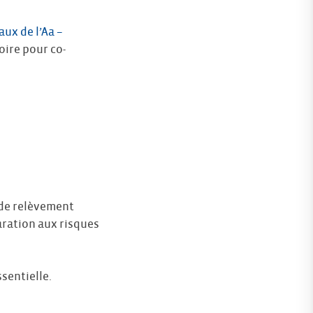
ux de l’Aa –
toire pour co-
n de relèvement
aration aux risques
sentielle.