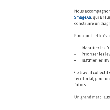
Nous accompagnon
SmageAa
, qui a ré
construire un diag
Pourquoi cette éval
– Identifier les fra
– Prioriser les lev
– Justifier les in
Ce travail collectif
territorial, pour u
futurs.
Un grand merci aux