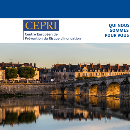
Aller
au
contenu
principal
QUI NOUS
SOMMES
POUR VOUS
CEPRI
Centre Européen de Prévention du Ris