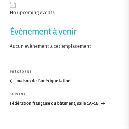
No upcoming events
Évènement à venir
Aucun évènement à cet emplacement
Navigation
Article
PRÉCÉDENT
précédent
maison de l’amérique latine
de
Article
SUIVANT
l’article
suivant
Fédération française du bâtiment, salle 1A+1B