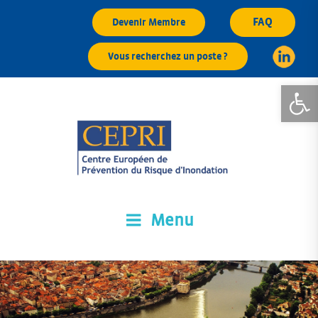
Aller
FAQ
Devenir Membre
au
contenu
Vous recherchez un poste ?
principal
Ouvrir la
Menu
CEPRI
Centre Européen de Prévention du Risque d'Inondation