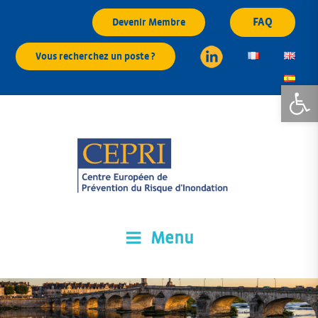
Aller
FAQ
Devenir Membre
au
contenu
Vous recherchez un poste ?
principal
Ouvrir la
Menu
CEPRI
Centre Européen de Prévention du Risque d'Inondation