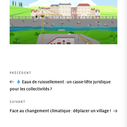
Navigation
Article
PRÉCÉDENT
précédent
Eaux de ruissellement : un casse-tête juridique
de
pour les collectivités ?
l’article
Article
SUIVANT
suivant
Face au changement climatique : déplacer un village !