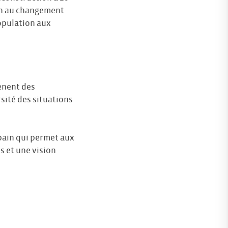
on au changement
population aux
mènent des
rsité des situations
bain qui permet aux
s et une vision