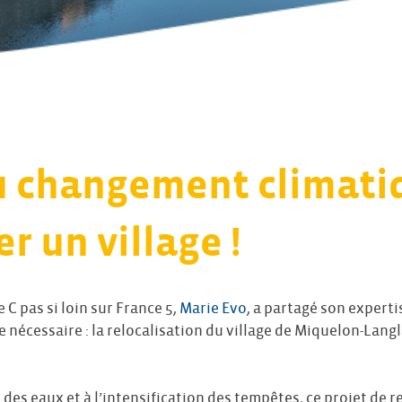
u changement climatiq
r un village !
 C pas si loin sur France 5,
Marie Evo
, a partagé son experti
 nécessaire : la relocalisation du village de Miquelon-Langl
 des eaux et à l’intensification des tempêtes, ce projet de 