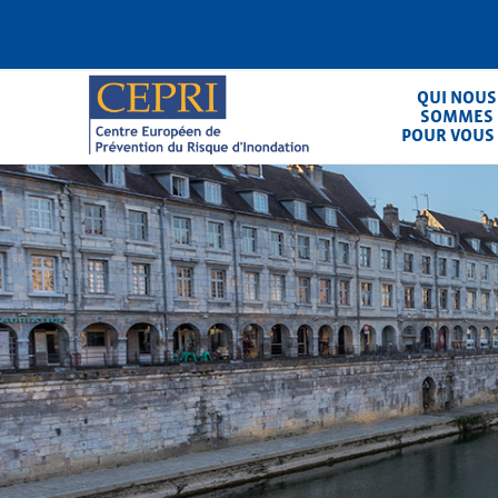
Aller
au
contenu
principal
QUI NOUS
SOMMES
POUR VOUS
CEPRI
Centre Européen de Prévention du Ris