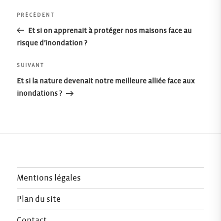
Navigation
Article
PRÉCÉDENT
précédent
Et si on apprenait à protéger nos maisons face au
de
risque d’inondation ?
l’article
Article
SUIVANT
suivant
Et si la nature devenait notre meilleure alliée face aux
inondations ?
Mentions légales
Plan du site
Contact