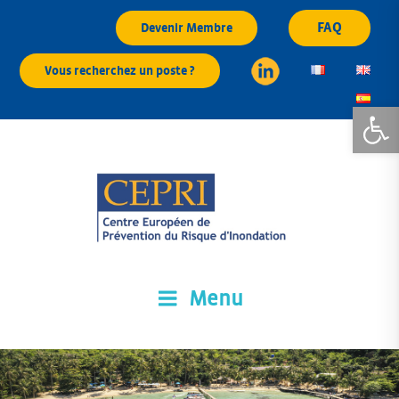
Aller
FAQ
Devenir Membre
au
contenu
Vous recherchez un poste ?
principal
Ouvrir la
Menu
CEPRI
Centre Européen de Prévention du Risque d'Inondation