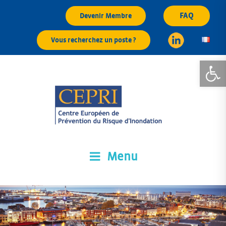
Aller
FAQ
Devenir Membre
au
contenu
Vous recherchez un poste ?
principal
Ouvrir la
Menu
CEPRI
Centre Européen de Prévention du Risque d'Inondation