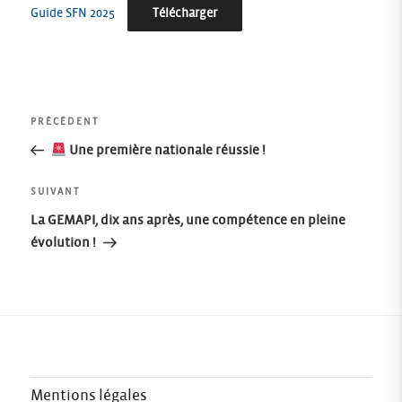
Guide SFN 2025
Télécharger
Navigation
Article
PRÉCÉDENT
précédent
Une première nationale réussie !
de
Article
SUIVANT
l’article
suivant
La GEMAPI, dix ans après, une compétence en pleine
évolution !
Mentions légales