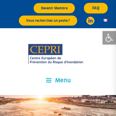
Aller
FAQ
Devenir Membre
au
contenu
Vous recherchez un poste ?
principal
Ouvrir la
Menu
CEPRI
Centre Européen de Prévention du Risque d'Inondation