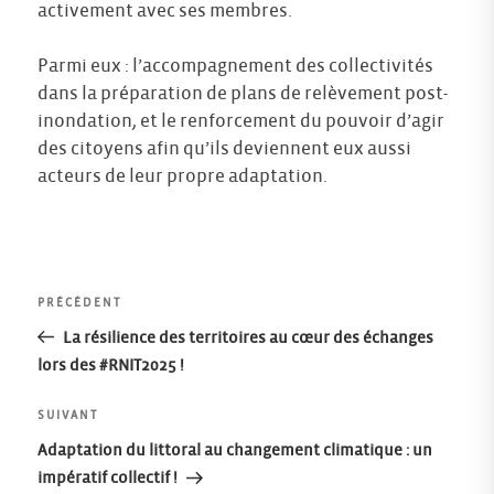
activement avec ses membres.
Parmi eux : l’accompagnement des collectivités
dans la préparation de plans de relèvement post-
inondation, et le renforcement du pouvoir d’agir
des citoyens afin qu’ils deviennent eux aussi
acteurs de leur propre adaptation.
Navigation
Article
PRÉCÉDENT
précédent
La résilience des territoires au cœur des échanges
de
lors des #RNIT2025 !
l’article
Article
SUIVANT
suivant
Adaptation du littoral au changement climatique : un
impératif collectif !