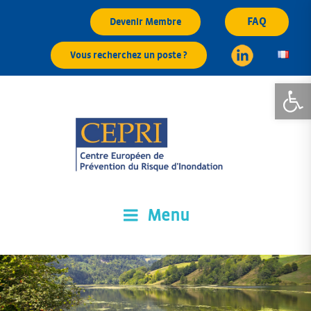
Aller
FAQ
Devenir Membre
au
contenu
Vous recherchez un poste ?
principal
Ouvrir la
Menu
CEPRI
Centre Européen de Prévention du Risque d'Inondation