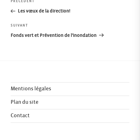
Navigation
Article
PRÉCÉDENT
précédent
Les vœux de la direction!
de
Article
SUIVANT
l’article
suivant
Fonds vert et Prévention de l’inondation
Mentions légales
Plan du site
Contact