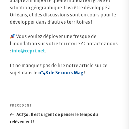
adapté à n’importe quelle inondation grave et
situation géographique. Il va être développé à
Orléans, et des discussions sont en cours pour le
développer dans d’autres territoires !
Vous voulez déployer une fresque de
l’inondation sur votre territoire ? Contactez nous
:
info@cepri.net
.
Et ne manquez pas de lire notre article sur ce
sujet dans le
n°48 de Secours Mag
!
Navigation
Article
PRÉCÉDENT
précédent
ACT50 : Il est urgent de penser le temps du
de
relèvement !