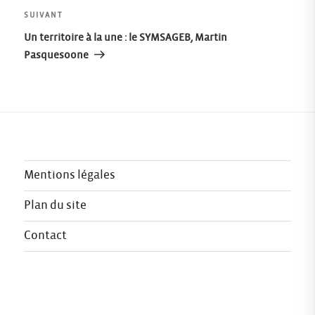
l’article
Article
SUIVANT
suivant
Un territoire à la une : le SYMSAGEB, Martin
Pasquesoone
Mentions légales
Plan du site
Contact