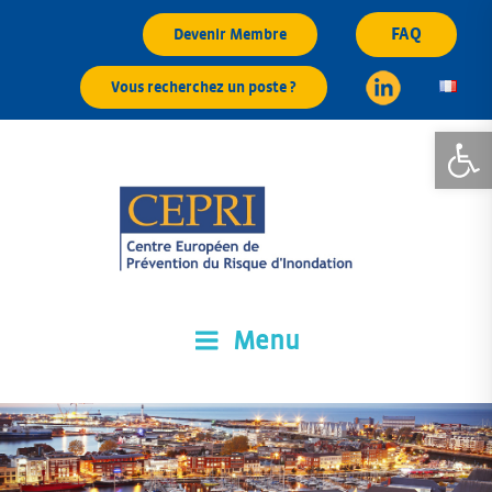
Aller
FAQ
Devenir Membre
au
contenu
Vous recherchez un poste ?
principal
Ouvrir la
Menu
CEPRI
Centre Européen de Prévention du Risque d'Inondation