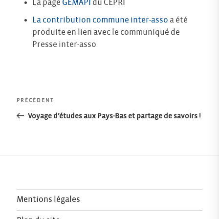
La page
GEMAPI
du CEPRI
La contribution commune inter-asso
a été
produite en lien avec le communiqué de
Presse inter-asso
Navigation
Article
PRÉCÉDENT
précédent
Voyage d’études aux Pays-Bas et partage de savoirs !
de
l’article
Mentions légales