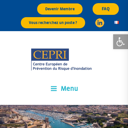
Aller
FAQ
Devenir Membre
au
contenu
Vous recherchez un poste ?
principal
Ouvrir la
Menu
CEPRI
Centre Européen de Prévention du Risque d'Inondation