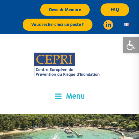
Aller
FAQ
Devenir Membre
au
contenu
Vous recherchez un poste ?
principal
Ouvrir la
Menu
CEPRI
Centre Européen de Prévention du Risque d'Inondation