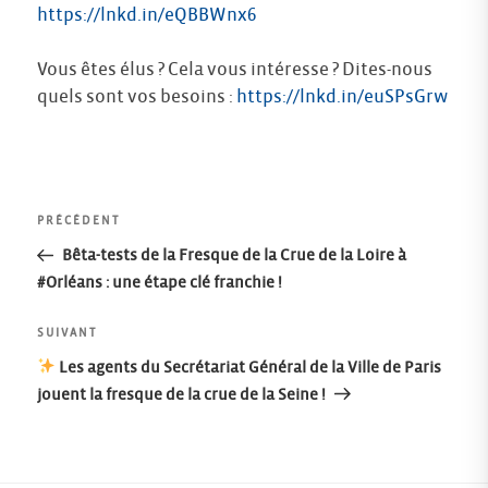
https://lnkd.in/eQBBWnx6
Vous êtes élus ? Cela vous intéresse ? Dites-nous
quels sont vos besoins :
https://lnkd.in/euSPsGrw
Navigation
Article
PRÉCÉDENT
précédent
Bêta-tests de la Fresque de la Crue de la Loire à
de
#Orléans : une étape clé franchie !
l’article
Article
SUIVANT
suivant
Les agents du Secrétariat Général de la Ville de Paris
jouent la fresque de la crue de la Seine !