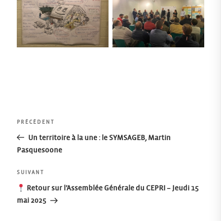
Aucune légende
Aucune légende
Navigation
Article
PRÉCÉDENT
précédent
Un territoire à la une : le SYMSAGEB, Martin
de
Pasquesoone
l’article
Article
SUIVANT
suivant
Retour sur l’Assemblée Générale du CEPRI – Jeudi 15
mai 2025