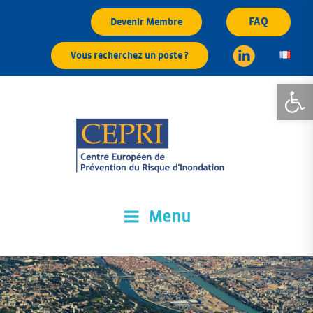
Aller
FAQ
Devenir Membre
au
contenu
Vous recherchez un poste ?
principal
Ouvrir la
Menu
CEPRI
Centre Européen de Prévention du Risque d'Inondation