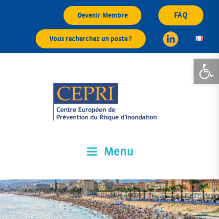
Aller
FAQ
Devenir Membre
au
contenu
Vous recherchez un poste ?
principal
Ouvrir la
Menu
CEPRI
Centre Européen de Prévention du Risque d'Inondation