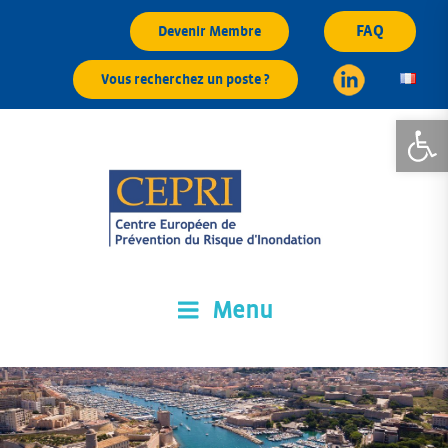
Aller
FAQ
Devenir Membre
au
contenu
Vous recherchez un poste ?
principal
Ouvrir la
Menu
CEPRI
Centre Européen de Prévention du Risque d'Inondation