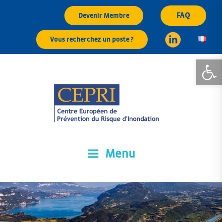
Aller
FAQ
Devenir Membre
au
contenu
Vous recherchez un poste ?
principal
Ouvrir la
Menu
CEPRI
Centre Européen de Prévention du Risque d'Inondation