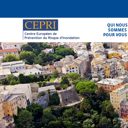
Aller
au
contenu
principal
QUI NOUS
SOMMES
POUR VOUS
CEPRI
Centre Européen de Prévention du Ris