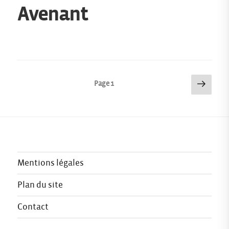
Avenant
Page
Pagination
Page
1
suiva
des
publications
Mentions légales
Plan du site
Contact