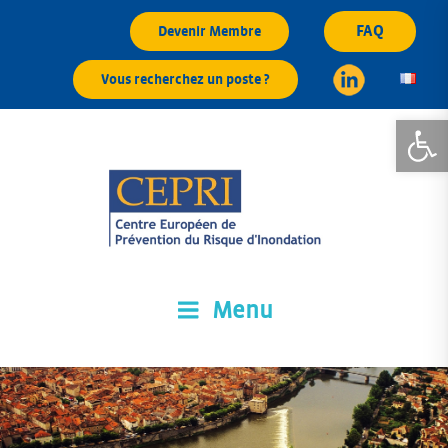
Aller
FAQ
Devenir Membre
au
contenu
Vous recherchez un poste ?
principal
Ouvrir la
Menu
CEPRI
Centre Européen de Prévention du Risque d'Inondation