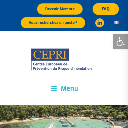
Aller
FAQ
Devenir Membre
au
contenu
Vous recherchez un poste ?
principal
Ouvrir la
Menu
CEPRI
Centre Européen de Prévention du Risque d'Inondation